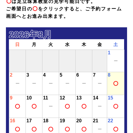
は足立珠算教室の見学可能日です。
○
保護者
・
生徒ログイン
ご希望日の
をクリックすると、ご予約フォーム
○
画面へとお進み出来ます。
2026年8月
日
月
火
水
木
金
土
1
ー
2
3
4
5
6
7
8
ー
ー
ー
ー
ー
ー
○
9
10
11
12
13
14
15
ー
ー
○
○
○
○
○
16
17
18
19
20
21
22
ー
○
○
○
○
○
○