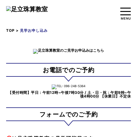
MENU
TOP
>
見学お申し込み
TOP
教室紹介
入会金/授業料
お電話でのご予約
アクセスマップ
【受付時間】
平日：午前12時~午後7時30分
/
土・日・祝：午前9時~午
お問い合わせ
後4時00分
【休業日】不定休
フォームでのご予約
見学お申し込み